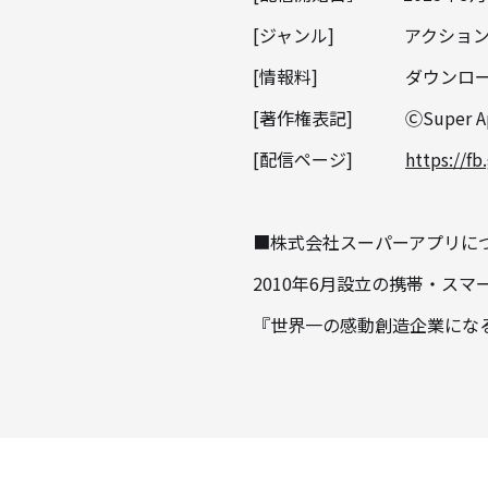
[ジャンル] アクション
[情報料] ダウンロー
[著作権表記] ⒸSuper Appli
[配信ページ]
https://fb
‍■株式会社スーパーアプリに
2010年6月設立の携帯・ス
『世界一の感動創造企業にな